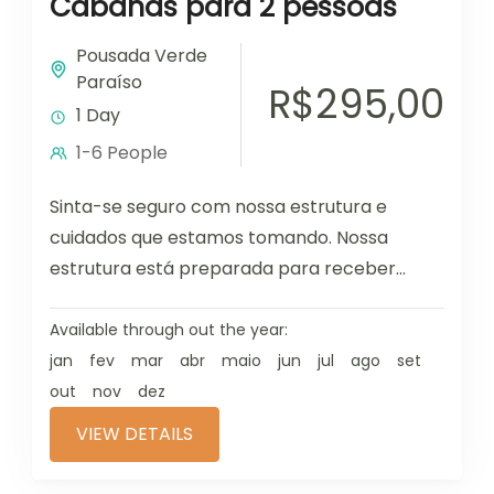
Cabanas para 2 pessoas
Pousada Verde
Paraíso
R$295,00
1 Day
1-6 People
Sinta-se seguro com nossa estrutura e
cuidados que estamos tomando. Nossa
estrutura está preparada para receber
você, tomando todos os cuidados de
medidas de prevenção.Além...
Available through out the year:
jan
fev
mar
abr
maio
jun
jul
ago
set
out
nov
dez
VIEW DETAILS