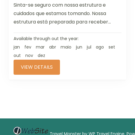
Sinta-se seguro com nossa estrutura e
cuidados que estamos tomando. Nossa
estrutura está preparada para receber
você, tomando todos os cuidados de
medidas de prevenção....
Available through out the year:
jan
fev
mar
abr
maio
jun
jul
ago
set
out
nov
dez
VIEW DETAILS
Travel Monster by
WP Travel Engine.
Pow