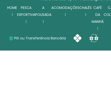
HOME
PESCA
A
ACOMODAÇÕES
CHALÉS
CAFÉ
C
ESPORTIVA
POUSADA
DA
COL
MANHÃ
PIX ou Transferência Bancária