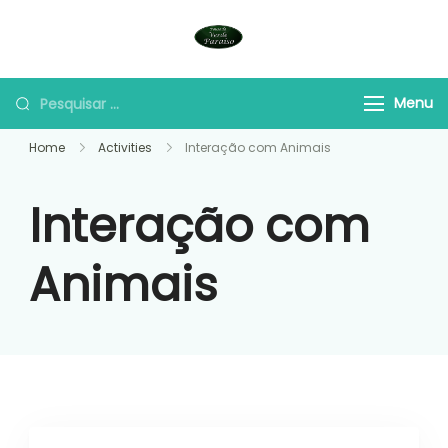
Skip
to
Perto de Gramado
content
Pesquisar
Menu
por:
Home
Activities
Interação com Animais
Interação com
Animais