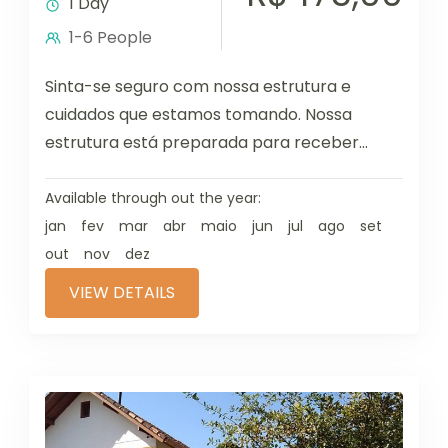
1 Day
1-6 People
Sinta-se seguro com nossa estrutura e
cuidados que estamos tomando. Nossa
estrutura está preparada para receber
você, tomando todos os cuidados de
medidas de prevenção....
Available through out the year:
jan
fev
mar
abr
maio
jun
jul
ago
set
out
nov
dez
VIEW DETAILS