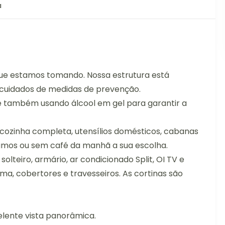
a
que estamos tomando. Nossa estrutura está
cuidados de medidas de prevenção.
e também usando álcool em gel para garantir a
cozinha completa, utensílios domésticos, cabanas
amos ou sem café da manhã a sua escolha.
lteiro, armário, ar condicionado Split, OI TV e
a, cobertores e travesseiros. As cortinas são
ente vista panorâmica.