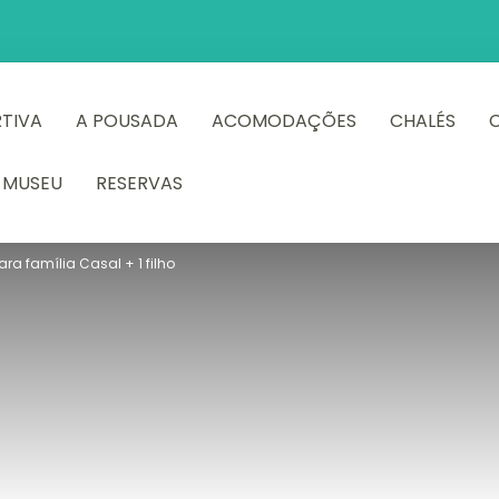
RTIVA
A POUSADA
ACOMODAÇÕES
CHALÉS
MUSEU
RESERVAS
a família Casal + 1 filho