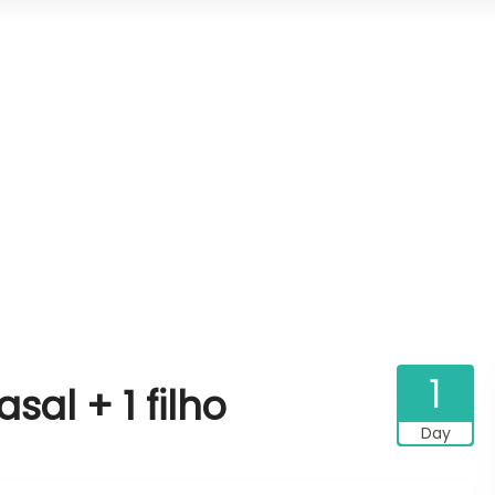
1
al + 1 filho
Day